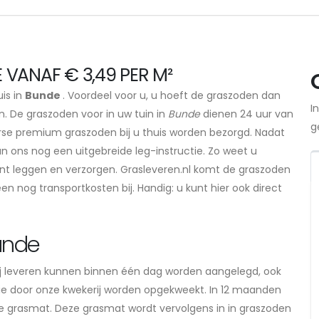
VANAF € 3,49 PER M²
uis in
Bunde
. Voordeel voor u, u hoeft de graszoden dan
I
n. De graszoden voor in uw tuin in
Bunde
dienen 24 uur van
g
erse premium graszoden bij u thuis worden bezorgd. Nadat
n ons nog een uitgebreide leg-instructie. Zo weet u
nt leggen en verzorgen. Grasleveren.nl komt de graszoden
en nog transportkosten bij. Handig: u kunt hier ook direct
unde
j leveren kunnen binnen één dag worden aangelegd, ook
 die door onze kwekerij worden opgekweekt. In 12 maanden
erke grasmat. Deze grasmat wordt vervolgens in in graszoden