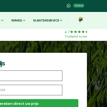
Online
3
S
WINKEL
KLANTENSERVICE
4.7
Trustpilot score
js