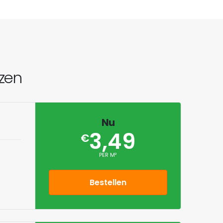
jzen
Nu
3,49
€
PER M²
Bestellen