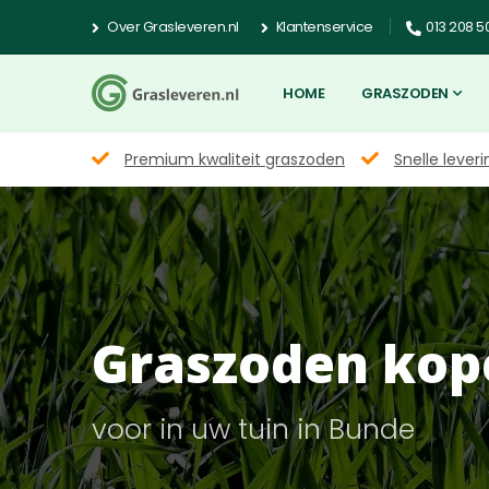
Over Grasleveren.nl
Klantenservice
013 208 5
HOME
GRASZODEN
Premium kwaliteit graszoden
Snelle leveri
Graszoden kop
voor in uw tuin in Bunde