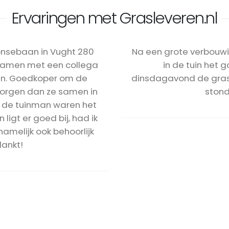
Ervaringen met Grasleveren.nl
oonsebaan in Vught 280
Na een grote verbouwi
samen met een collega
in de tuin het 
uin. Goedkoper om de
dinsdagavond de graszo
zorgen dan ze samen in
stond
ns de tuinman waren het
igt er goed bij, had ik
amelijk ook behoorlijk
dankt!