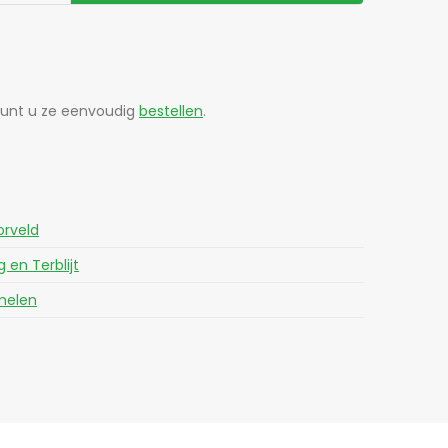
 kunt u ze eenvoudig
bestellen
.
rveld
g en Terblijt
melen