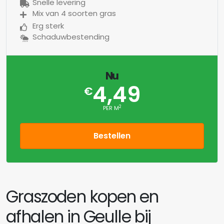
Snelle levering
Mix van 4 soorten gras
Erg sterk
Schaduwbestending
Nu
4,49
€
2
PER M
Bestellen
Graszoden kopen en
afhalen in Geulle bij