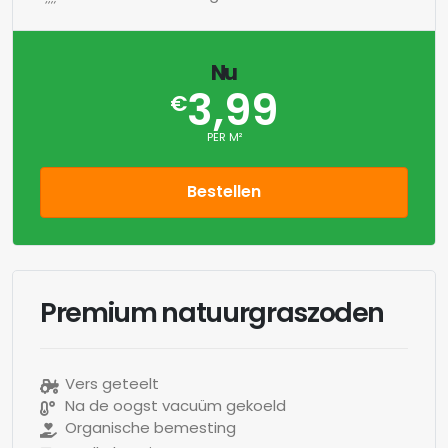
Nu
3,99
€
PER M²
Bestellen
Premium natuurgraszoden
Vers geteelt
Na de oogst vacuüm gekoeld
Organische bemesting