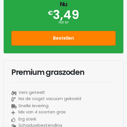
Nu
3,49
€
PER M²
Bestellen
Premium graszoden
Vers geteelt
Na de oogst vacuüm gekoeld
Snelle levering
Mix van 4 soorten gras
Erg sterk
Schaduwbestending