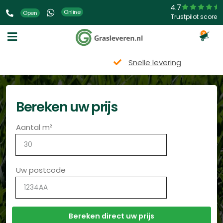
4.7
Online
Open
Trustpilot score
3
Snelle levering
Bereken uw prijs
Aantal m²
Uw postcode