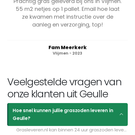
Prachtig gras geleverd bij ons in Vlijmen.
55 m2 netjes op 1 pallet. Email hoe laat
ze kwamen met instructie over de
aanleg en verzorging, top!
Fam Meerkerk
Vlijmen - 2023
Veelgestelde vragen van
onze klanten uit Geulle
Hoe snel kunnen jullie graszoden leveren in
Geulle?
Grasleveren.nl kan binnen 24 uur graszoden leveren in Geulle. Als u bijvoorbeeld graszoden op maandag bestelt voor 11:30 kunt u ze de volgende dag geleverd krijgen. Kijk voor de actuele leverdagen op de pagina