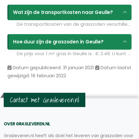
Wat zijn de transportkosten naar Geulle?
De transportkosten van de graszoden verschillen per postcodegebied en zijn afhankelijk van de hoeveelheid graszoden die u bestelt. Bent u benieuwd naar de prijzen? Vul uw gegevens in op de pagina
Hoe duur zijn de graszoden in Geulle?
De prijs voor 1 m² gras in Geulle is : € 3.49. U kunt deze graszoden bestellen via de volgende link:
Datum gepubliceerd: 31 januari 2021
Datum laatst
gewijzigd: 16 februari 2022
Contact met Grasleveren.nl
OVER GRASLEVEREN.NL
Grasleveren.nl heeft als doel het leveren van graszoden voor