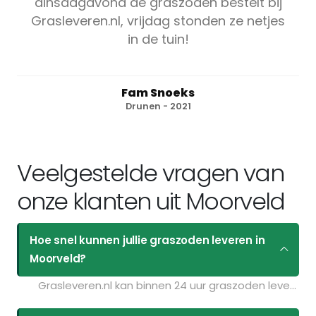
dinsdagavond de graszoden bestelt bij
Grasleveren.nl, vrijdag stonden ze netjes
in de tuin!
Fam Snoeks
Drunen - 2021
Veelgestelde vragen van
onze klanten uit Moorveld
Hoe snel kunnen jullie graszoden leveren in
Moorveld?
Grasleveren.nl kan binnen 24 uur graszoden leveren in Moorveld. Als u bijvoorbeeld graszoden op maandag bestelt voor 11:30 kunt u ze de volgende dag geleverd krijgen. Kijk voor de actuele leverdagen op de pagina