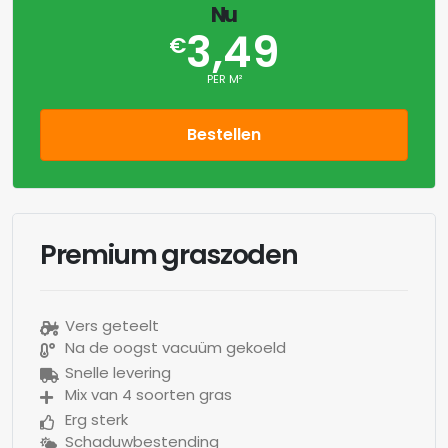
Nu
3,49
€
PER M²
Bestellen
Premium graszoden
Vers geteelt
Na de oogst vacuüm gekoeld
Snelle levering
Mix van 4 soorten gras
Erg sterk
Schaduwbestending