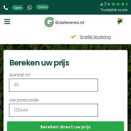
4.7
Online
Open
Trustpilot score
3
Snelle levering
Bereken uw prijs
Aantal m²
Uw postcode