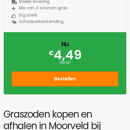
Snelle levering
Mix van 4 soorten gras
Erg sterk
Schaduwbestending
Nu
4,49
€
2
PER M
Bestellen
Graszoden kopen en
afhalen in Moorveld bij