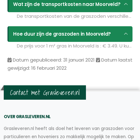
Wat zijn de transportkosten naar Moorveld?
De transportkosten van de graszoden verschillen per postcodegebied en zijn afhankelijk van de hoeveelheid graszoden die u bestelt. Bent u benieuwd naar de prijzen? Vul uw gegevens in op de pagina
Hoe duur zijn de graszoden in Moorveld?
De prijs voor 1 m² gras in Moorveld is : € 3.49. U kunt deze graszoden bestellen via de volgende link:
Datum gepubliceerd: 31 januari 2021
Datum laatst
gewijzigd: 16 februari 2022
Contact met Grasleveren.nl
OVER GRASLEVEREN.NL
Grasleveren.nl heeft als doel het leveren van graszoden voor
particulieren en hoveniers zo makkelijk mogelijk te maken. Op