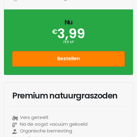
Nu
3,99
€
PER M²
Bestellen
Premium natuurgraszoden
Vers geteelt
Na de oogst vacuüm gekoeld
Organische bemesting